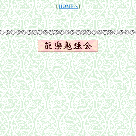
[
HOMEへ
]