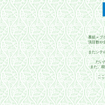
番組＝プ
演目数や
またシテ
だい
また、能
ここ