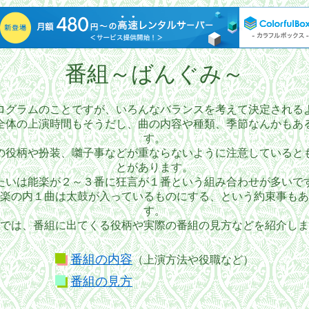
番組～ばんぐみ～
ログラムのことですが、いろんなバランスを考えて決定される
全体の上演時間もそうだし、曲の内容や種類、季節なんかもあ
す。
の役柄や扮装、囃子事などが重ならないように注意していると
とがあります。
たいは能楽が２～３番に狂言が１番という組み合わせが多いで
楽の内１曲は太鼓が入っているものにする、という約束事もあ
す。
では、番組に出てくる役柄や実際の番組の見方などを紹介しま
番組の内容
（上演方法や役職など）
番組の見方