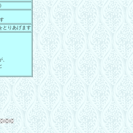
）
す
をとりあげます
が、
と