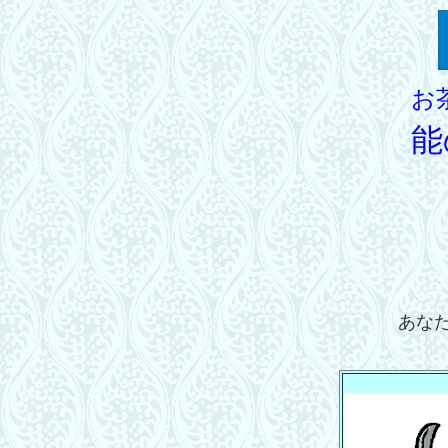
お
能
あな