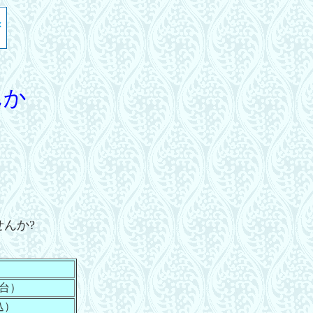
んか
んか?
台）
込）