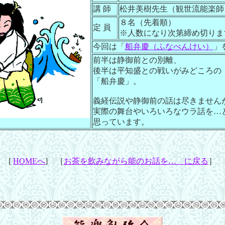
講 師
松井美樹先生（観世流能楽師
８名（先着順）
定 員
※人数になり次第締め切りま
今回は「
船弁慶（ふなべんけい）
」
前半は静御前との別離、
後半は平知盛との戦いがみどころの
「船弁慶」。
義経伝説や静御前の話は尽きません
実際の舞台やいろいろなウラ話を…
思っています。
[
HOMEへ
] ［
お茶を飲みながら能のお話を… に戻る
］